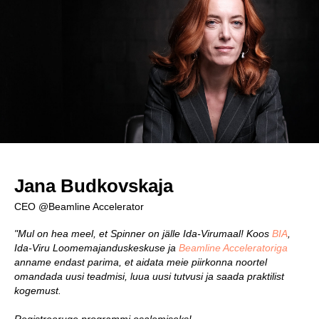
Jana Budkovskaja
CEO @Beamline Accelerator
"Mul on hea meel, et Spinner on jälle Ida-Virumaal! Koos
BIA
,
Ida-Viru Loomemajanduskeskuse ja
Beamline Acceleratoriga
anname endast parima, et aidata meie piirkonna noortel
omandada uusi teadmisi, luua uusi tutvusi ja saada praktilist
kogemust.
Registreeruge programmi osalemiseks!