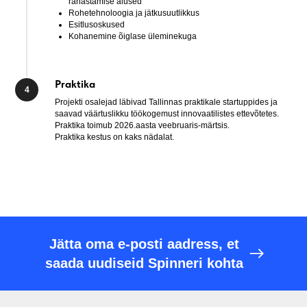
rahastamise alused
Rohetehnoloogia ja jätkusuutlikkus
Esitlusoskused
Kohanemine õiglase üleminekuga
Praktika
Projekti osalejad läbivad Tallinnas praktikale startuppides ja
saavad väärtuslikku töökogemust innovaatilistes ettevõtetes.
Praktika toimub 2026.aasta veebruaris-märtsis.
Praktika kestus on kaks nädalat.
Jätta oma e-posti aadress, et
saada uudiseid Spinneri kohta