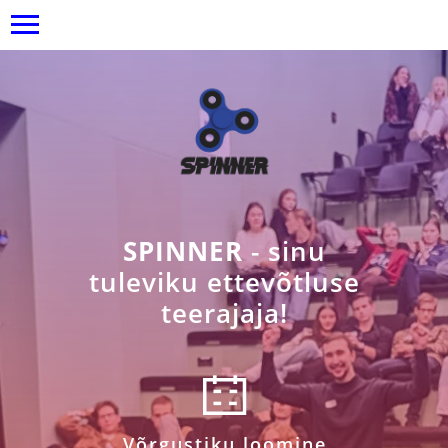
SPINNER
- sinu
tuleviku ettevõtluse
teerajaja!
Võrgustiku loomine