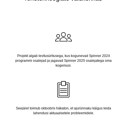
Projekt algab levitusüritusega, kus kogunevad Spinner 2024
programmi osalejad ja jagavad Spinner 2025 osalejatega oma
kogemusi.
Seejärel toimub oktoobris häkaton, et ajurünnaku käigus leida
lahendusi aktuaalsetele probleemidele.