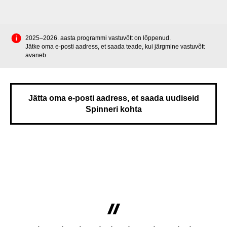
R
2025–2026. aasta programmi vastuvõtt on lõppenud.
Jätke oma e-posti aadress, et saada teade, kui järgmine vastuvõtt
avaneb.
Jätta oma e-posti aadress, et saada uudiseid
Spinneri kohta