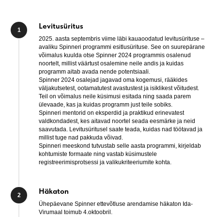
Levitusüritus
2025. aasta septembris viime läbi kauaoodatud levitusürituse –
avaliku Spinneri programmi esitlusürituse. See on suurepärane
võimalus kuulda otse Spinner 2024 programmis osalenud
noortelt, millist väärtust osalemine neile andis ja kuidas
programm aitab avada nende potentsiaali.
Spinner 2024 osalejad jagavad oma kogemusi, rääkides
väljakutsetest, ootamatutest avastustest ja isiklikest võitudest.
Teil on võimalus neile küsimusi esitada ning saada parem
ülevaade, kas ja kuidas programm just teile sobiks.
Spinneri mentorid on eksperdid ja praktikud erinevatest
valdkondadest, kes aitavad noortel seada eesmärke ja neid
saavutada. Levitusüritusel saate teada, kuidas nad töötavad ja
millist tuge nad pakkuda võivad.
Spinneri meeskond tutvustab selle aasta programmi, kirjeldab
kohtumiste formaate ning vastab küsimustele
registreerimisprotsessi ja valikukriteeriumite kohta.
Häkaton
Ühepäevane Spinner ettevõtluse arendamise häkaton Ida-
Virumaal toimub 4.oktoobril.