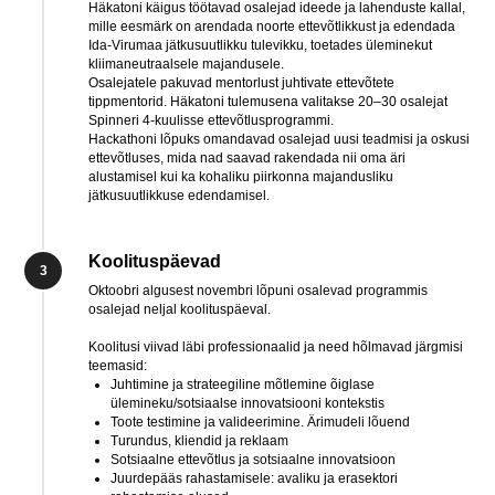
Häkatoni käigus töötavad osalejad ideede ja lahenduste kallal,
mille eesmärk on arendada noorte ettevõtlikkust ja edendada
Ida-Virumaa jätkusuutlikku tulevikku, toetades üleminekut
kliimaneutraalsele majandusele.
Osalejatele pakuvad mentorlust juhtivate ettevõtete
tippmentorid. Häkatoni tulemusena valitakse 20–30 osalejat
Spinneri 4-kuulisse ettevõtlusprogrammi.
Hackathoni lõpuks omandavad osalejad uusi teadmisi ja oskusi
ettevõtluses, mida nad saavad rakendada nii oma äri
alustamisel kui ka kohaliku piirkonna majandusliku
jätkusuutlikkuse edendamisel.
Koolituspäevad
Oktoobri algusest novembri lõpuni osalevad programmis
osalejad neljal koolituspäeval.
Koolitusi viivad läbi professionaalid ja need hõlmavad järgmisi
teemasid:
Juhtimine ja strateegiline mõtlemine õiglase
ülemineku/sotsiaalse innovatsiooni kontekstis
Toote testimine ja valideerimine. Ärimudeli lõuend
Turundus, kliendid ja reklaam
Sotsiaalne ettevõtlus ja sotsiaalne innovatsioon
Juurdepääs rahastamisele: avaliku ja erasektori