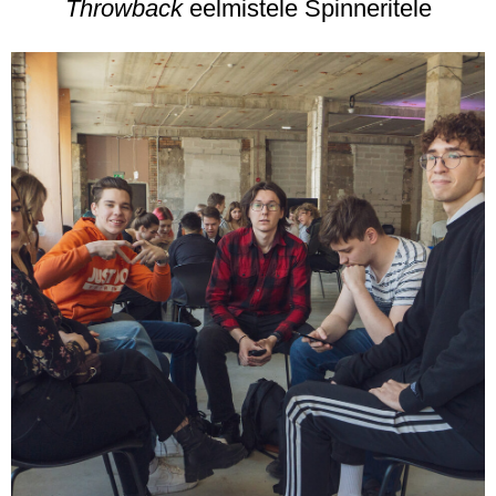
Throwback
eelmistele Spinneritele